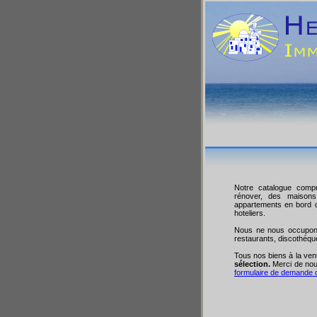
Notre catalogue compr
rénover, des maisons 
appartements en bord d
hoteliers.
Nous ne nous occupons 
restaurants, discothéqu
Tous nos biens à la ven
sélection.
Merci de nou
formulaire de demande 