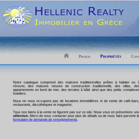
Propriétés
Projets
Cont
Notre catalogue comprend des maisons traditionnelles prêtes à habiter ou 
rénover, des maisons neuves de construction traditionnelle, des villas, de
appartements en bord de mer, des terrains à bâtir ainsi que des petits complexe
hoteliers.
Nous ne nous occupons pas de locations immobilières ni de vente de café-bars
restaurants, discothéques et magasins.
Tous nos biens à la vente ne figurent pas sur ce site. Nous vous en présentons un
sélection.
Merci de nous contacter pour plus de détails ou de nous faire parvenir l
formulaire de demande de renseignements
.