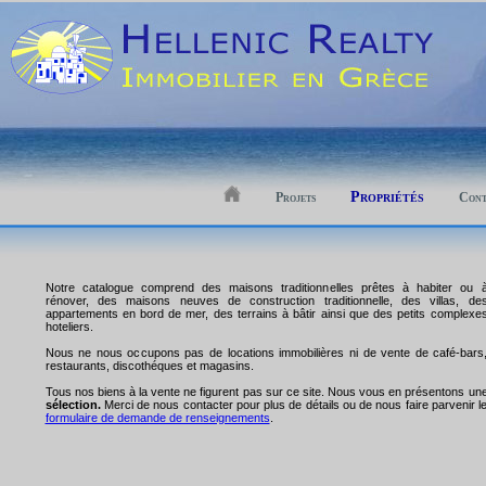
Propriétés
Projets
Cont
Notre catalogue comprend des maisons traditionnelles prêtes à habiter ou 
rénover, des maisons neuves de construction traditionnelle, des villas, de
appartements en bord de mer, des terrains à bâtir ainsi que des petits complexe
hoteliers.
Nous ne nous occupons pas de locations immobilières ni de vente de café-bars
restaurants, discothéques et magasins.
Tous nos biens à la vente ne figurent pas sur ce site. Nous vous en présentons un
sélection.
Merci de nous contacter pour plus de détails ou de nous faire parvenir l
formulaire de demande de renseignements
.